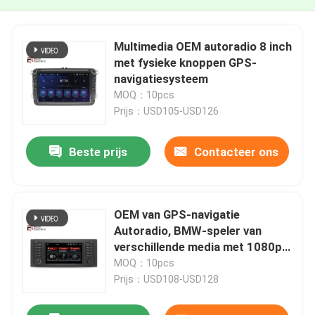
Multimedia OEM autoradio 8 inch
met fysieke knoppen GPS-
navigatiesysteem
MOQ：10pcs
Prijs：USD105-USD126
Beste prijs
Contacteer ons
OEM van GPS-navigatie
Autoradio, BMW-speler van
verschillende media met 1080p
achteruitrijcamera
MOQ：10pcs
Prijs：USD108-USD128