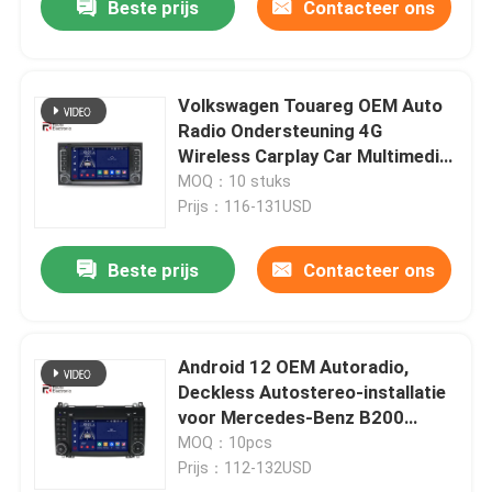
Beste prijs
Contacteer ons
Volkswagen Touareg OEM Auto
Radio Ondersteuning 4G
Wireless Carplay Car Multimedia
Player
MOQ：10 stuks
Prijs：116-131USD
Beste prijs
Contacteer ons
Android 12 OEM Autoradio,
Deckless Autostereo-installatie
voor Mercedes-Benz B200
W209
MOQ：10pcs
Prijs：112-132USD