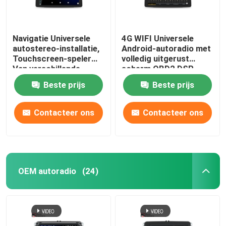
Navigatie Universele
4G WIFI Universele
autostereo-installatie,
Android-autoradio met
Touchscreen-speler
volledig uitgerust
Van verschillende
scherm OBD2 DSP
media 1920 × 720 IPS
CarPlay
Beste prijs
Beste prijs
Contacteer ons
Contacteer ons
OEM autoradio
(24)