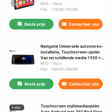
MOQ：10pcs
Prijs：119USD-185USD
Fabrieksreis
Beste prijs
Contacteer ons
Kwaliteitscontrole
Contacteer ons
Navigatie Universele autostereo-
installatie, Touchscreen-speler
Van verschillende media 1920 ×
nieuws
720 IPS
MOQ：10pcs
Prijs：180USD-245USD
Alle Gevallen
Beste prijs
Contacteer ons
Vraag een offerte aan
Touchscreen multimediaspeler
Android Autoradio Stereo
Auto Android met 360 Bird View