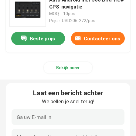
GPS-navigatie
MOQ：10pcs
Mazda-Autostereo-installatie
Prijs：USD206-272/pcs
Universele Autostereo-installatie
Beste prijs
Contacteer ons
OEM autoradio
Bekijk meer
Carplayai doos
Laat een bericht achter
auto videointerface
We bellen je snel terug!
De Nok DVR van het autostreepje
360 panoramische autocamera