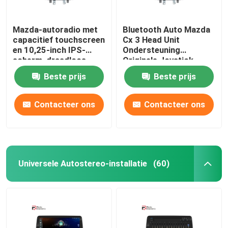
Mazda-autoradio met
Bluetooth Auto Mazda
capacitief touchscreen
Cx 3 Head Unit
en 10,25-inch IPS-
Ondersteuning
scherm, draadloos
Originele Joystick
Carplay
Draadloze Carplay 4G
Beste prijs
Beste prijs
Contacteer ons
Contacteer ons
Universele Autostereo-installatie
(60)