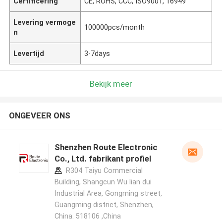
Certificering
CE, ROHS, CCC, ISO9001, 16949
Levering vermoge
100000pcs/month
n
Levertijd
3-7days
Bekijk meer
ONGEVEER ONS
Shenzhen Route Electronic
Co., Ltd. fabrikant profiel
R304 Taiyu Commercial
Building, Shangcun Wu lian dui
Industrial Area, Gongming street,
Guangming district, Shenzhen,
China. 518106 ,China