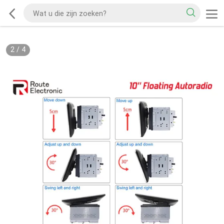
2
/
4