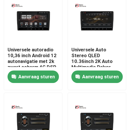
Fabrieksreis
Kwaliteitscontrole
Universele autoradio
Universele Auto
Contacteer ons
10,36 inch Android 12
Stereo QLED
autonavigatie met 2k
10.36inch 2K Auto
zwart scherm 4G DSP
Multimedia Palyer
nieuws
Ondersteuning 4G DSP
Aanvraag sturen
Aanvraag sturen
Ingebouwde 360 ​​Bird
View Systeem
Alle Gevallen
Vraag een offerte aan
Android Autoradio Stereo