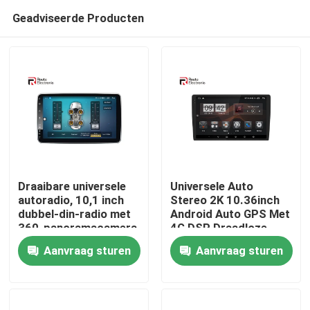
Geadviseerde Producten
Draaibare universele
Universele Auto
autoradio, 10,1 inch
Stereo 2K 10.36inch
dubbel-din-radio met
Android Auto GPS Met
Thuis
360-panoramacamera
4G DSP Draadloze
Carplay Auto
Aanvraag sturen
Aanvraag sturen
Multimedia
Producten
Over ons