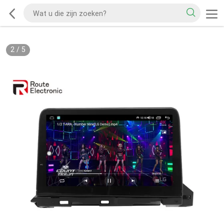
2
/
5