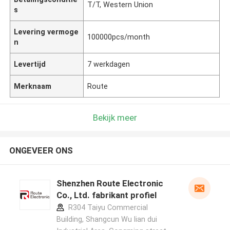
T/T, Western Union
s
Levering vermoge
100000pcs/month
n
Levertijd
7 werkdagen
Merknaam
Route
Bekijk meer
ONGEVEER ONS
Shenzhen Route Electronic
Co., Ltd. fabrikant profiel
R304 Taiyu Commercial
Building, Shangcun Wu lian dui