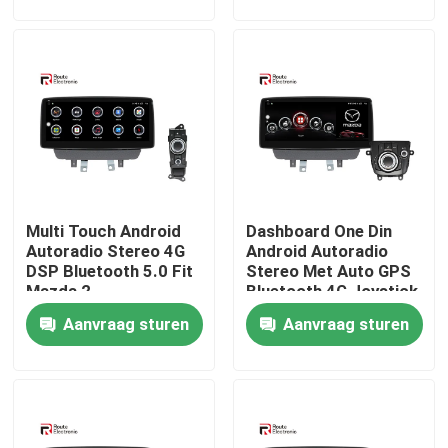
Fabrieksreis
Kwaliteitscontrole
Contacteer ons
Multi Touch Android
Dashboard One Din
nieuws
Autoradio Stereo 4G
Android Autoradio
DSP Bluetooth 5.0 Fit
Stereo Met Auto GPS
Mazda 2
Bluetooth 4G Joystick
Alle Gevallen
Aanvraag sturen
Aanvraag sturen
Vraag een offerte aan
Android Autoradio Stereo