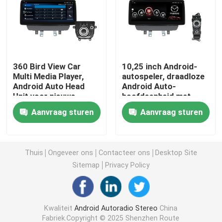
Mazda-Autostereo-installatie
Universele Autostereo-installatie
360 Bird View Car
10,25 inch Android-
Multi Media Player,
autospeler, draadloze
Android Auto Head
Android Auto-
OEM autoradio
Unit voor nieuwe
hoofdeenheid met
Mazda 2
joystick 4G DSP
Aanvraag sturen
Aanvraag sturen
Carplayai doos
auto videointerface
Thuis
Ongeveer ons
Contacteer ons
Desktop Site
Sitemap
Privacy Policy
De Nok DVR van het autostreepje
Kwaliteit
Android Autoradio Stereo
China
360 panoramische autocamera
Fabriek.Copyright © 2025 Shenzhen Route