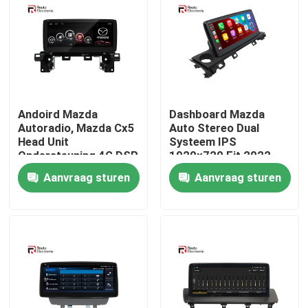
Fabrieksreis
Kwaliteitscontrole
Andoird Mazda
Dashboard Mazda
Contacteer ons
Autoradio, Mazda Cx5
Auto Stereo Dual
Head Unit
Systeem IPS
Ondersteuning 4G DSP
1920×720 Fit 2022
360 Panorama
Mazda 6
nieuws
Aanvraag sturen
Aanvraag sturen
Alle Gevallen
Vraag een offerte aan
Android Autoradio Stereo