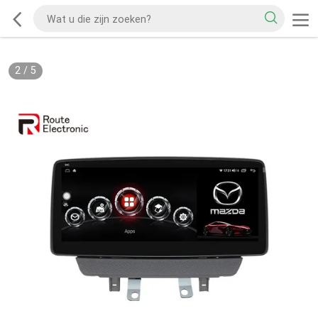
2
/
5