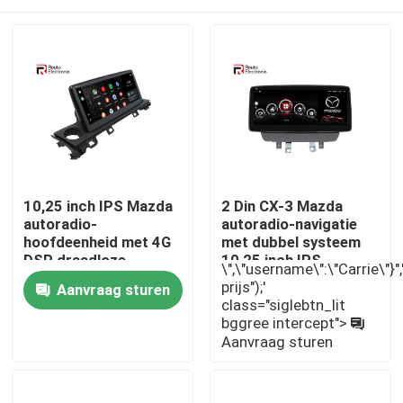
10,25 inch IPS Mazda
2 Din CX-3 Mazda
autoradio-
autoradio-navigatie
hoofdeenheid met 4G
met dubbel systeem
DSP draadloze
10,25 inch IPS-
\",\"username\":\"Carrie\"}",""
Carplay
scherm
Thuis
prijs");'
Aanvraag sturen
class="siglebtn_lit
bggree intercept">
Producten
Aanvraag sturen
Over ons