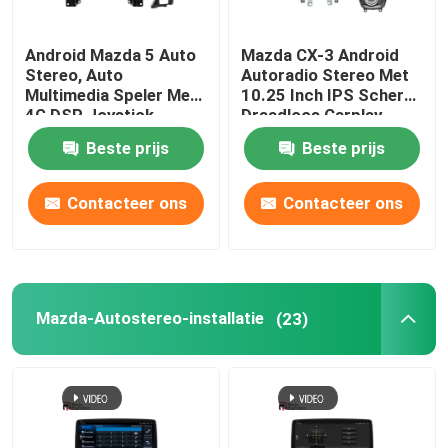
Automotive elektronische accessoires
Android Mazda 5 Auto
Mazda CX-3 Android
Stereo, Auto
Autoradio Stereo Met
Multimedia Speler Met
10.25 Inch IPS Scherm
Digitale Streepjecluster
4G DSP Joystick
Draadloos Carplay
Beste prijs
Beste prijs
BMW autoradio
Contacteer ons
Contacteer ons
Mazda-Autostereo-installatie
(23)