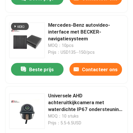
Mercedes-Benz autovideo-
interface met BECKER-
navigatiesysteem
MOQ：10pcs
Prijs：USD135--150/pcs
Beste prijs
Contacteer ons
Thuis
Universele AHD
achteruitkijkcamera met
waterdichte IP67 ondersteuning
Producten
Dynamic Parking Line
MOQ：10 stuks
Prijs：5.5-6.5USD
Over ons