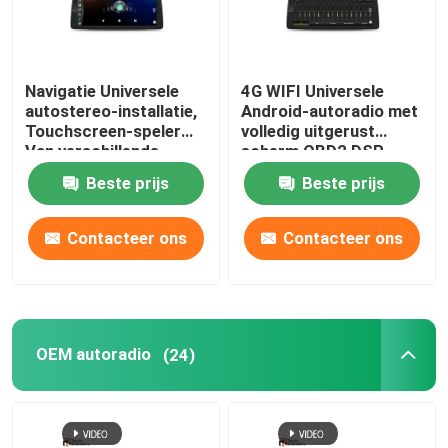
Navigatie Universele
4G WIFI Universele
autostereo-installatie,
Android-autoradio met
Touchscreen-speler
volledig uitgerust
Van verschillende
scherm OBD2 DSP
media 1920 × 720 IPS
CarPlay
Beste prijs
Beste prijs
Contacteer ons
Contacteer ons
OEM autoradio
(24)