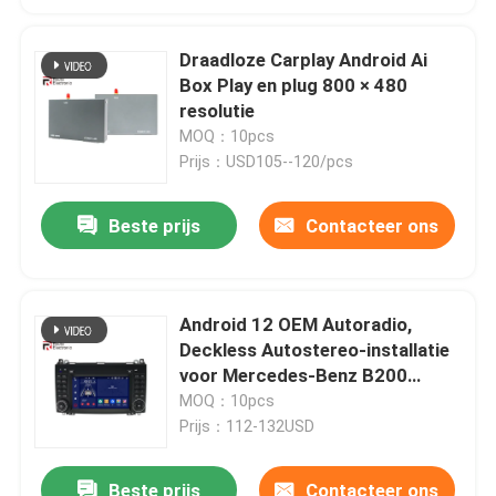
Draadloze Carplay Android Ai
Box Play en plug 800 × 480
resolutie
MOQ：10pcs
Prijs：USD105--120/pcs
Beste prijs
Contacteer ons
Android 12 OEM Autoradio,
Deckless Autostereo-installatie
voor Mercedes-Benz B200
W209
MOQ：10pcs
Prijs：112-132USD
Beste prijs
Contacteer ons