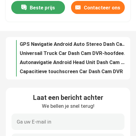
Beste prijs
Contacteer ons
GPS Navigatie Android Auto Stereo Dash Cam 2G RAM Plug En Play
Universail Truck Car Dash Cam DVR-hoofdeenheid met draadloze Carplay
Fabrieksreis
Autonavigatie Android Head Unit Dash Cam Mirror Link Bluetooth
Capacitieve touchscreen Car Dash Cam DVR met camera aan de voorkant 2.5K achteruitrijcamera 1080P
Kwaliteitscontrole
Multimedia-hoofdeenheid met dashcam achteruitkijkspiegel 10,26 inch 1600 × 600
10,26 inch IPS Auto Dash Cam DVR Ondersteuning Voor Achter Camera Opname
Contacteer ons
10,26-inch Android Head Unit Dash Cam met voor 2,5K achter 1080P videoweergave
Dual Camera Auto Dash Cam DVR 10.26 Inch Scherm Met Draadloze Carplay
nieuws
Linux Systeem Auto Stereo Dash Cam Met Breed Dynamisch Bereik HD Nachtzicht
Fysieke Knoppen Dubbele Din Auto Stereo, Android 12 Autoradio Voor Benz B200
Alle Gevallen
Laat een bericht achter
Dubbel Din Android Auto Multimedia Speler 7 Inch Meertalige Fit BMW E39
We bellen je snel terug!
OEM Auto Radio Voor Mercedes Benz W203 Deckless Auto Multimedia Speler
Vraag een offerte aan
Benz W203 OEM Android Auto Audio 2 DIN Met LCD 7 "1024 × 600 Scherm
4G DSP RGB OEM Autoradio, Deckless Auto Audio Voor Mercedes Benz W211
Android Autoradio Stereo
OEM van GPS-navigatie Autoradio, BMW-speler van verschillende media met 1080p achteruitrijcamera