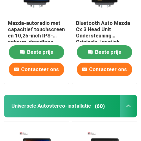
Mazda-autoradio met
Bluetooth Auto Mazda
capacitief touchscreen
Cx 3 Head Unit
en 10,25-inch IPS-
Ondersteuning
scherm, draadloos
Originele Joystick
Carplay
Draadloze Carplay 4G
Beste prijs
Beste prijs
Contacteer ons
Contacteer ons
Universele Autostereo-installatie
(60)