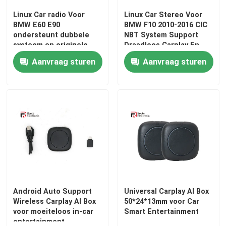
Linux Car radio Voor
Linux Car Stereo Voor
BMW E60 E90
BMW F10 2010-2016 CIC
Fabrieksreis
ondersteunt dubbele
NBT System Support
systeem en originele
Draadloos Carplay En
joystick
Android Auto
Kwaliteitscontrole
Aanvraag sturen
Aanvraag sturen
Contacteer ons
nieuws
Alle Gevallen
Vraag een offerte aan
Android Auto Support
Universal Carplay AI Box
Wireless Carplay AI Box
50*24*13mm voor Car
voor moeiteloos in-car
Smart Entertainment
Android Autoradio Stereo
entertainment