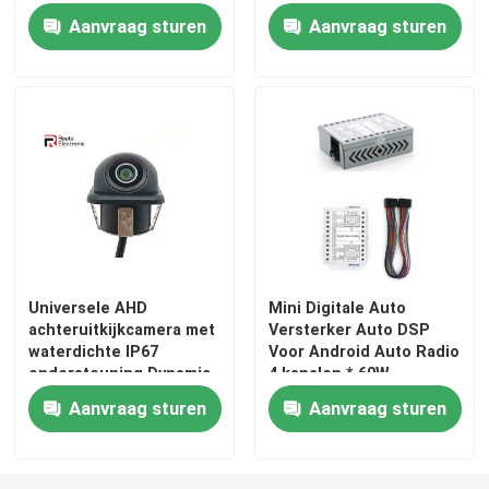
Aanvraag sturen
Aanvraag sturen
Mazda-Autostereo-installatie
Universele Autostereo-installatie
OEM autoradio
Carplayai doos
Universele AHD
Mini Digitale Auto
achteruitkijkcamera met
Versterker Auto DSP
auto videointerface
waterdichte IP67
Voor Android Auto Radio
ondersteuning Dynamic
4 kanalen * 60W
Parking Line
De Nok DVR van het autostreepje
Aanvraag sturen
Aanvraag sturen
360 panoramische autocamera