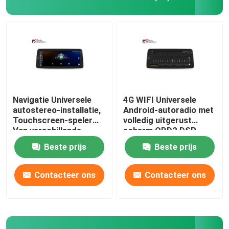
Mazda-Autostereo-installatie
Universele Autostereo-installatie
OEM autoradio
Navigatie Universele
4G WIFI Universele
autostereo-installatie,
Android-autoradio met
Touchscreen-speler
volledig uitgerust
Carplayai doos
Van verschillende
scherm OBD2 DSP
media 1920 × 720 IPS
CarPlay
Beste prijs
Beste prijs
auto videointerface
Contacteer ons
Contacteer ons
De Nok DVR van het autostreepje
360 panoramische autocamera