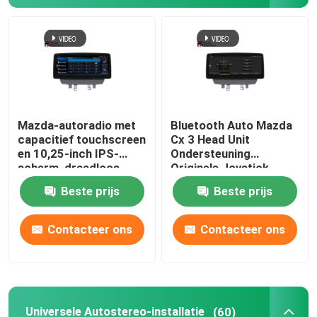
Fabrieksreis
Kwaliteitscontrole
Mazda-autoradio met
Bluetooth Auto Mazda
Contacteer ons
capacitief touchscreen
Cx 3 Head Unit
en 10,25-inch IPS-
Ondersteuning
scherm, draadloos
Originele Joystick
nieuws
Carplay
Draadloze Carplay 4G
Beste prijs
Beste prijs
Alle Gevallen
Contacteer ons
Contacteer ons
Vraag een offerte aan
Android Autoradio Stereo
Universele Autostereo-installatie
(60)