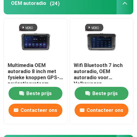
OEM autoradio
(24)
Automotive elektronische accessoires
Digitale Streepjecluster
BMW autoradio
Multimedia OEM
Wifi Bluetooth 7 inch
autoradio 8 inch met
autoradio, OEM
fysieke knoppen GPS-
autoradio voor
navigatiesysteem
Volkswagen
Beste prijs
Beste prijs
Contacteer ons
Contacteer ons