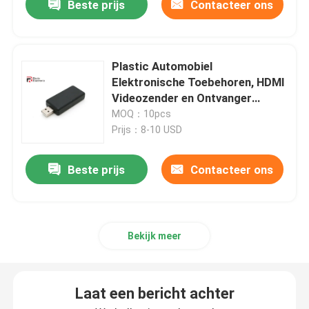
Beste prijs
Contacteer ons
Plastic Automobiel
Elektronische Toebehoren, HDMI
Videozender en Ontvanger
1080P
MOQ：10pcs
Prijs：8-10 USD
Beste prijs
Contacteer ons
Bekijk meer
Laat een bericht achter