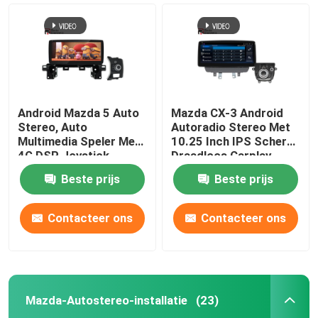
Android Mazda 5 Auto
Mazda CX-3 Android
Stereo, Auto
Autoradio Stereo Met
Multimedia Speler Met
10.25 Inch IPS Scherm
4G DSP Joystick
Draadloos Carplay
Beste prijs
Beste prijs
Contacteer ons
Contacteer ons
Thuis
Producten
Mazda-Autostereo-installatie
(23)
Over ons