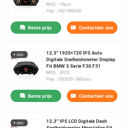
MOQ：10pcs
Prijs：520-580USD
Fabrieksreis
Beste prijs
Contacteer ons
Kwaliteitscontrole
Contacteer ons
12.3" 1920×720 IPS Auto
Digitale Snelheidsmeter Display
Fit BMW 3 Serie F30 F31
nieuws
MOQ：2PCS
Prijs：USD520--580/pcs
Alle Gevallen
Beste prijs
Contacteer ons
Vraag een offerte aan
12.3'' IPS LCD Digitale Dash
Android Autoradio Stereo
Snelheidsmeter Meertalige Fit