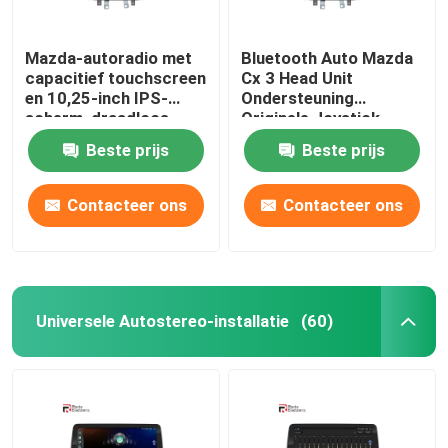
Mazda-autoradio met
Bluetooth Auto Mazda
capacitief touchscreen
Cx 3 Head Unit
en 10,25-inch IPS-
Ondersteuning
scherm, draadloos
Originele Joystick
Carplay
Draadloze Carplay 4G
Beste prijs
Beste prijs
Contacteer ons
Contacteer ons
Universele Autostereo-installatie
(60)