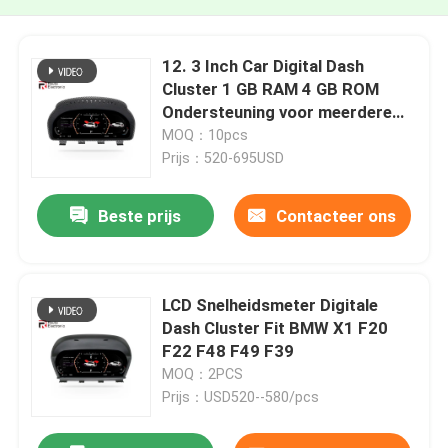
12. 3 Inch Car Digital Dash
Cluster 1 GB RAM 4 GB ROM
Ondersteuning voor meerdere
talen
MOQ：10pcs
Prijs：520-695USD
Beste prijs
Contacteer ons
LCD Snelheidsmeter Digitale
Dash Cluster Fit BMW X1 F20
F22 F48 F49 F39
MOQ：2PCS
Prijs：USD520--580/pcs