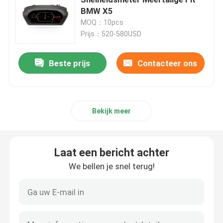
BMW X5
MOQ：10pcs
Mazda-Autostereo-installatie
Prijs：520-580USD
Universele Autostereo-installatie
Beste prijs
Contacteer ons
OEM autoradio
Bekijk meer
Carplayai doos
Laat een bericht achter
auto videointerface
We bellen je snel terug!
De Nok DVR van het autostreepje
360 panoramische autocamera