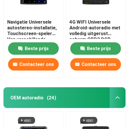
Navigatie Universele
4G WIFI Universele
autostereo-installatie,
Android-autoradio met
Touchscreen-speler
volledig uitgerust
Van verschillende
scherm OBD2 DSP
media 1920 × 720 IPS
CarPlay
Beste prijs
Beste prijs
Contacteer ons
Contacteer ons
OEM autoradio
(24)