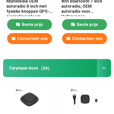
Multimedia OEM
Wifi Bluetooth 7 inch
autoradio 8 inch met
autoradio, OEM
fysieke knoppen GPS-
autoradio voor
navigatiesysteem
Volkswagen
Beste prijs
Beste prijs
Contacteer ons
Contacteer ons
Carplayai doos
(39)