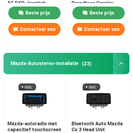
4G DSP Joystick
Draadloos Carplay
Beste prijs
Beste prijs
Fabrieksreis
Contacteer ons
Contacteer ons
Kwaliteitscontrole
Contacteer ons
Mazda-Autostereo-installatie
(23)
nieuws
Alle Gevallen
Vraag een offerte aan
Mazda-autoradio met
Bluetooth Auto Mazda
capacitief touchscreen
Cx 3 Head Unit
Android Autoradio Stereo