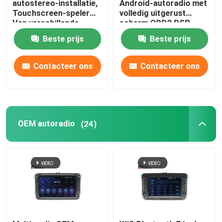
autostereo-installatie,
Android-autoradio met
Touchscreen-speler
volledig uitgerust
Van verschillende
scherm OBD2 DSP
Automotive elektronische accessoires
media 1920 × 720 IPS
CarPlay
Beste prijs
Beste prijs
Digitale Streepjecluster
Contacteer ons
Contacteer ons
BMW autoradio
OEM autoradio
(24)