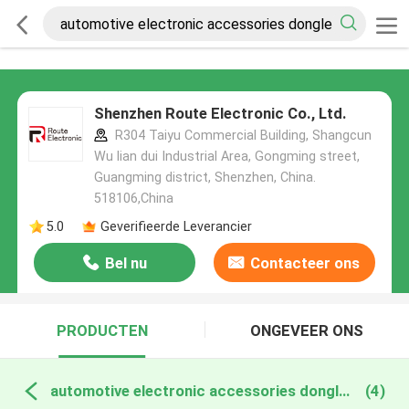
Shenzhen Route Electronic Co., Ltd.
R304 Taiyu Commercial Building, Shangcun
Wu lian dui Industrial Area, Gongming street,
Guangming district, Shenzhen, China.
518106,China
5.0
Geverifieerde Leverancier
Bel nu
Contacteer ons
PRODUCTEN
ONGEVEER ONS
automotive electronic accessories dongle black online fabricage
(4)