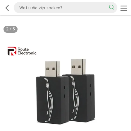
2
/
5