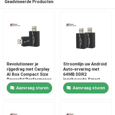
Geadviseerde Producten
Revolutioneer je
Stroomlijn uw Android
rijgedrag met Carplay
Auto-ervaring met
AI Box Compact Size
64MB DDR2
Powerful Performance
ingebouwde Smart
Thuis
Carplay Box
Aanvraag sturen
Aanvraag sturen
Producten
Over ons