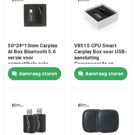
Fabrieksreis
Kwaliteitscontrole
50*24*13mm Carplay
V851S CPU Smart
AI Box Bluetooth 5.0
Carplay Box voor USB-
Contacteer ons
versie voor
aansluiting
compatibele auto
Geavanceerde en
modellen
gebruiksvriendelijke
Aanvraag sturen
Aanvraag sturen
nieuws
installatie
Alle Gevallen
Vraag een offerte aan
Android Autoradio Stereo