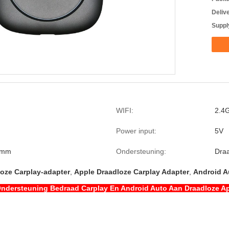
Deliv
Supply
WIFI:
2.4
Power input:
5V
 mm
Ondersteuning:
Draa
loze Carplay-adapter
,
Apple Draadloze Carplay Adapter
,
Android A
Ondersteuning Bedraad Carplay En Android Auto Aan Draadloze Ap