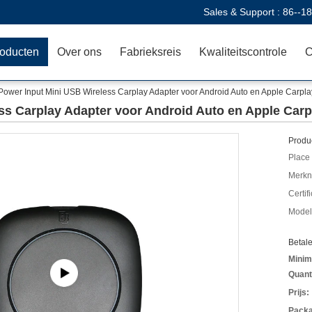
Sales & Support :
86--1
oducten
Over ons
Fabrieksreis
Kwaliteitscontrole
C
Power Input Mini USB Wireless Carplay Adapter voor Android Auto en Apple Carpla
ss Carplay Adapter voor Android Auto en Apple Carp
Produc
Place 
Merkn
Certif
Model
Betal
Minim
Quant
Prijs:
Packa