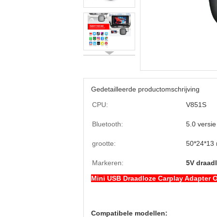
Gedetailleerde productomschrijving
CPU:
V851S
Bluetooth:
5.0 versie
grootte:
50*24*13
Markeren:
5V draad
Mini USB Draadloze Carplay Adapter 
Lijst van compatibele modellen:
Compatibele modellen: