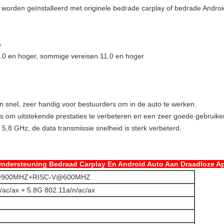
worden geïnstalleerd met originele bedrade carplay of bedrade Android
m
0.0 en hoger, sommige vereisen 11.0 en hoger
n snel, zeer handig voor bestuurders om in de auto te werken.
s om uitstekende prestaties te verbeteren en een zeer goede gebruiker
 5,8 GHz, de data transmissie snelheid is sterk verbeterd.
Ondersteuning Bedraad Carplay En Android Auto Aan Draadloze Ap
7@900MHZ+RISC-V@600MHZ
/ac/ax + 5.8G 802.11a/n/ac/ax