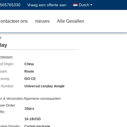
8565765330
Vraag een offerte aan
Dutch
ontacteer ons
nieuws
Alle Gevallen
y
lay
tdetails:
of Origin:
China
aam:
Route
icering:
ISO CE
 Number:
Universal carplay dongle
en & Verzenden Algemene voorwaarden:
um Order
10pcs
ity:
16-18USD
ging Details:
Carton package