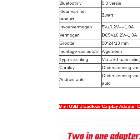
Bluetooth v
5.0 versie
Kleur van het
Zwart
product
Invoervermogen
5V±0,2V----1,0A
Vermogen
DC5V±0,2V--1,0A
Grootte
50*24*13 mm
montage van auto's
Algemeen
Type inrichting
Via USB-aansluitin
Carplay
Ondersteuning van 
Ondersteuning van 
Android auto
auto
Mini USB Draadloze Carplay Adapter 