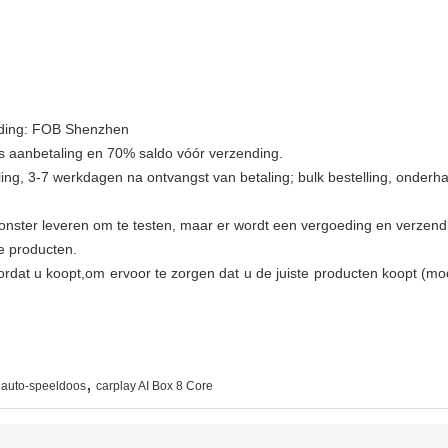
nding: FOB Shenzhen
s aanbetaling en 70% saldo vóór verzending.
ing, 3-7 werkdagen na ontvangst van betaling; bulk bestelling, onderhan
nster leveren om te testen, maar er wordt een vergoeding en verzendk
e producten.
rdat u koopt,om ervoor te zorgen dat u de juiste producten koopt (mod
,
auto-speeldoos
carplay AI Box 8 Core