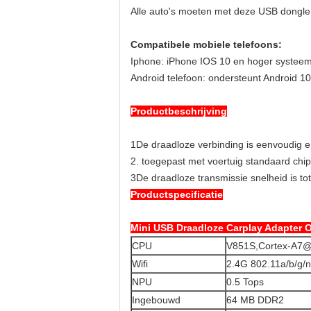
Alle auto's moeten met deze USB dongle 
Compatibele mobiele telefoons:
Iphone: iPhone IOS 10 en hoger systee
Android telefoon: ondersteunt Android 1
Productbeschrijving
1De draadloze verbinding is eenvoudig e
2. toegepast met voertuig standaard chip
3De draadloze transmissie snelheid is tot
Productspecificatie
Mini USB Draadloze Carplay Adapter 
CPU
V851S,Cortex-A
Wifi
2.4G 802.11a/b/g/n
NPU
0.5 Tops
Ingebouwd
64 MB DDR2