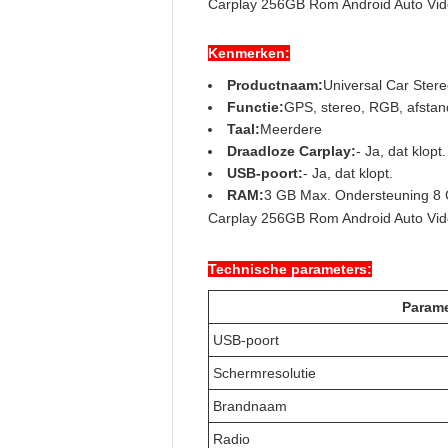
Carplay 256GB Rom Android Auto Vid
Kenmerken:
Productnaam:
Universal Car Ster
Functie:
GPS, stereo, RGB, afstan
Taal:
Meerdere
Draadloze Carplay:
- Ja, dat klopt.
USB-poort:
- Ja, dat klopt.
RAM:
3 GB Max. Ondersteuning 8
Carplay 256GB Rom Android Auto Vid
Technische parameters:
Parame
USB-poort
Schermresolutie
Brandnaam
Radio