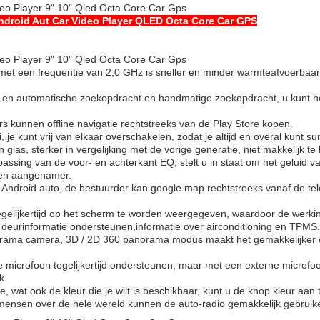
eo Player 9" 10" Qled Octa Core Car Gps
Android Aut Car Video Player QLED Octa Core Car GPS
eo Player 9" 10" Qled Octa Core Car Gps
 een frequentie van 2,0 GHz is sneller en minder warmteafvoerbaar, 
en automatische zoekopdracht en handmatige zoekopdracht, u kunt het
 kunnen offline navigatie rechtstreeks van de Play Store kopen.
 je kunt vrij van elkaar overschakelen, zodat je altijd en overal kunt su
las, sterker in vergelijking met de vorige generatie, niet makkelijk te
sing van de voor- en achterkant EQ, stelt u in staat om het geluid van
jden aangenamer.
 Android auto, de bestuurder kan google map rechtstreeks vanaf de tel
elijkertijd op het scherm te worden weergegeven, waardoor de werking
s deurinformatie ondersteunen,informatie over airconditioning en TPMS.
ama camera, 3D / 2D 360 panorama modus maakt het gemakkelijker om
microfoon tegelijkertijd ondersteunen, maar met een externe microfoon 
k.
tie, wat ook de kleur die je wilt is beschikbaar, kunt u de knop kleur aa
mensen over de hele wereld kunnen de auto-radio gemakkelijk gebruik