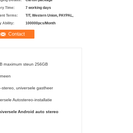
ging Details:
Carton package
ery Time:
7 working days
nt Terms:
T/T, Western Union, PAYPAL,
 Ability:
100000pcs/Month
Contact
B maximum steun 256GB
emeen
-stereo, universele gastheer
ersele Autostereo-installatie
niversele Android auto stereo