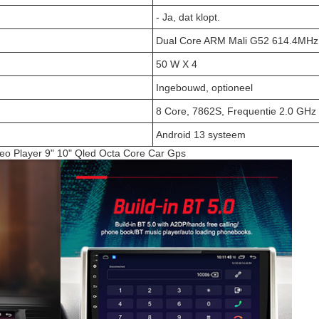
- Ja, dat klopt.
Dual Core ARM Mali G52 614.4MHz
50 W X 4
Ingebouwd, optioneel
8 Core, 7862S, Frequentie 2.0 GHz
Android 13 systeem
eo Player 9" 10" Qled Octa Core Car Gps