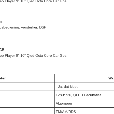
eo Player 9" 10" Qled Octa Core Car Gps
eo
dsbediening, versterker, DSP
 GB
eo Player 9" 10" Qled Octa Core Car Gps
ter
Wa
- Ja, dat klopt.
1280*720, QLED Facultatief
Algemeen
FM/AM/RDS