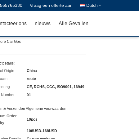
8565765330
Vraag een offerte aan
Dutch
ntacteer ons
nieuws
Alle Gevallen
Core Car Gps
tdetails:
of Origin:
China
aam:
route
icering:
CE, ROHS, CCC, ISO9001, 16949
 Number:
01
en & Verzenden Algemene voorwaarden:
um Order
10pcs
ity:
108USD-168USD