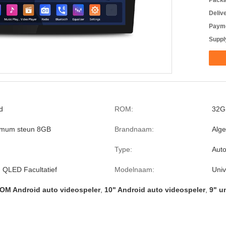
Packa
Deliv
Payme
Supply
d
ROM:
32G
mum steun 8GB
Brandnaam:
Alg
Type:
Auto
 QLED Facultatief
Modelnaam:
Univ
OM Android auto videospeler
,
10" Android auto videospeler
,
9" u