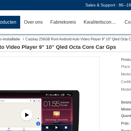
Sales & Support :
86--1
oducten
Over ons
Fabrieksreis
Kwaliteitscontrole
Co
-installatie
Carplay 256GB Rom Android Auto Video Player 9" 10" Qled Octa 
o Video Player 9" 10" Qled Octa Core Car Gps
Produc
Place 
Merkn
Certif
Model
Betal
Minim
Quant
Prijs: