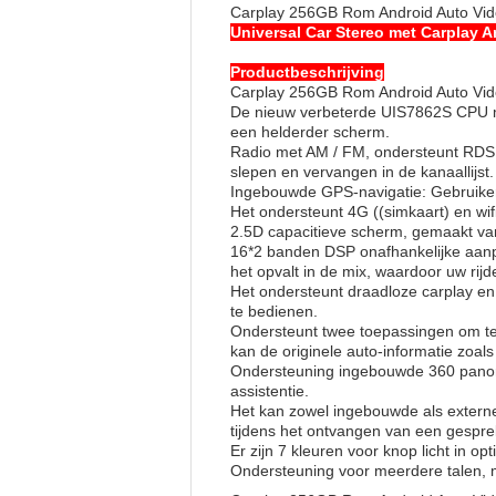
Carplay 256GB Rom Android Auto Vid
Universal Car Stereo met Carplay 
Productbeschrijving
Carplay 256GB Rom Android Auto Vid
De nieuw verbeterde UIS7862S CPU met
een helderder scherm.
Radio met AM / FM, ondersteunt RDS 
slepen en vervangen in de kanaallijst.
Ingebouwde GPS-navigatie: Gebruikers
Het ondersteunt 4G ((simkaart) en wifi,
2.5D capacitieve scherm, gemaakt van g
16*2 banden DSP onafhankelijke aanpas
het opvalt in de mix, waardoor uw ri
Het ondersteunt draadloze carplay en
te bedienen.
Ondersteunt twee toepassingen om teg
kan de originele auto-informatie zoal
Ondersteuning ingebouwde 360 panor
assistentie.
Het kan zowel ingebouwde als externe 
tijdens het ontvangen van een gespre
Er zijn 7 kleuren voor knop licht in op
Ondersteuning voor meerdere talen, 