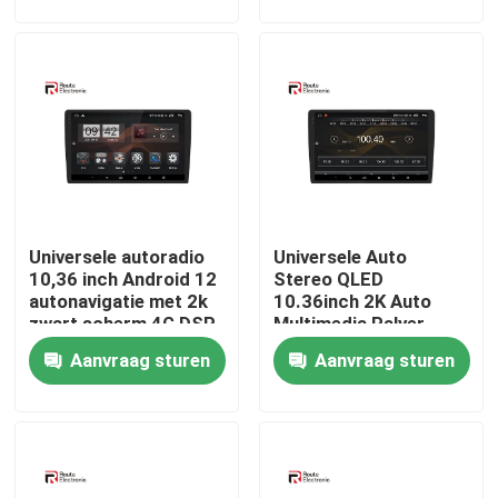
Fabrieksreis
Kwaliteitscontrole
Contacteer ons
Universele autoradio
Universele Auto
nieuws
10,36 inch Android 12
Stereo QLED
autonavigatie met 2k
10.36inch 2K Auto
zwart scherm 4G DSP
Multimedia Palyer
Alle Gevallen
Ondersteuning 4G DSP
Aanvraag sturen
Aanvraag sturen
Ingebouwde 360 ​​Bird
View Systeem
Vraag een offerte aan
Android Autoradio Stereo