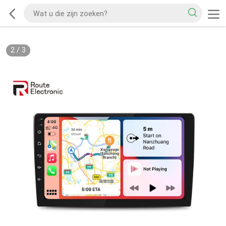
2
/
3