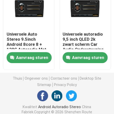
Mazda-Autostereo-installatie
Universele Autostereo-installatie
Universele Auto
Universele autoradio
Stereo 9.5inch
9,5 inch QLED 2k
Android 8core 8 +
zwart scherm Car
OEM autoradio
128G Autoradio Met
Audio Ondersteuning
Wifi Bluetooth 4G DSP
ingebouwde 360 ​​
Aanvraag sturen
Aanvraag sturen
draadloze Carplay
panoramacamera
Carplayai doos
auto videointerface
Thuis
Ongeveer ons
Contacteer ons
Desktop Site
Sitemap
Privacy Policy
De Nok DVR van het autostreepje
Kwaliteit
Android Autoradio Stereo
China
360 panoramische autocamera
Fabriek.Copyright © 2026 Shenzhen Route