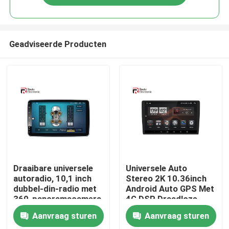
Geadviseerde Producten
Thuis
Draaibare universele
Universele Auto
autoradio, 10,1 inch
Stereo 2K 10.36inch
dubbel-din-radio met
Android Auto GPS Met
Producten
360-panoramacamera
4G DSP Draadloze
Carplay Auto
Aanvraag sturen
Aanvraag sturen
Multimedia
Over ons