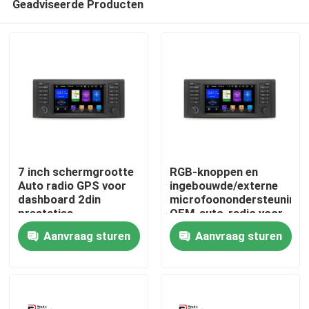
Geadviseerde Producten
7 inch schermgrootte
RGB-knoppen en
Auto radio GPS voor
ingebouwde/externe
dashboard 2din
microfoonondersteuning
prestaties
OEM-auto-radio voor
Thuis
dashboard 2din
Aanvraag sturen
Aanvraag sturen
Producten
Over ons