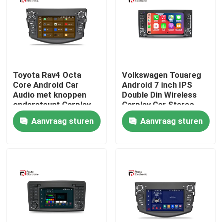
Fabrieksreis
Kwaliteitscontrole
Toyota Rav4 Octa
Volkswagen Touareg
Core Android Car
Android 7 inch IPS
Contacteer ons
Audio met knoppen
Double Din Wireless
ondersteunt Carplay
Carplay Car Stereo
Radio
Aanvraag sturen
Aanvraag sturen
nieuws
Alle Gevallen
Vraag een offerte aan
Android Autoradio Stereo