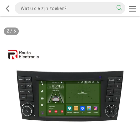
2
/
5