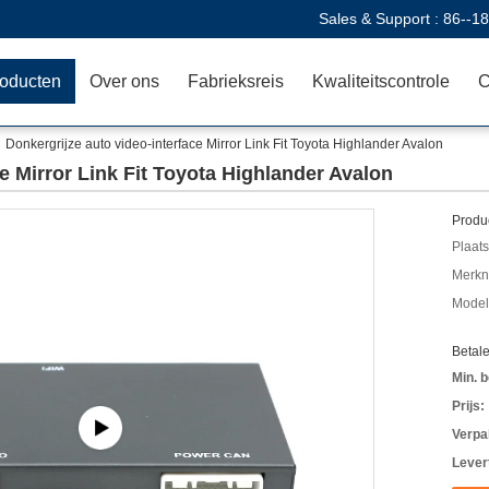
Sales & Support :
86--1
oducten
Over ons
Fabrieksreis
Kwaliteitscontrole
C
Donkergrijze auto video-interface Mirror Link Fit Toyota Highlander Avalon
e Mirror Link Fit Toyota Highlander Avalon
Produc
Plaats
Merkn
Mode
Betal
Min. b
Prijs:
Verpa
Levert