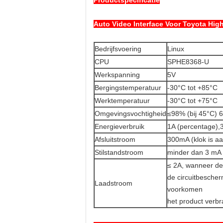
Productspecificatie
Auto Video Interface Voor Toyota Hig
Bedrijfsvoering
Linux
CPU
SPHE8368-U
Werkspanning
5V
Bergingstemperatuur
-30°C tot +85°C
Werktemperatuur
-30°C tot +75°C
Omgevingsvochtigheid
≤98% (bij 45°C) 
Energieverbruik
1A (percentage),
Afsluitstroom
300mA (klok is aa
Stilstandstroom
minder dan 3 mA
≤ 2A, wanneer de
de circuitbescher
Laadstroom
voorkomen
het product verb