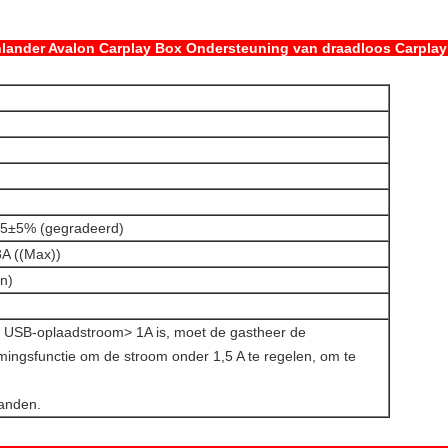
hlander Avalon Carplay Box Ondersteuning van draadloos Carplay
65±5% (gegradeerd)
3A ((Max))
n)
 USB-oplaadstroom> 1A is, moet de gastheer de
mingsfunctie om de stroom onder 1,5 A te regelen, om te
randen.