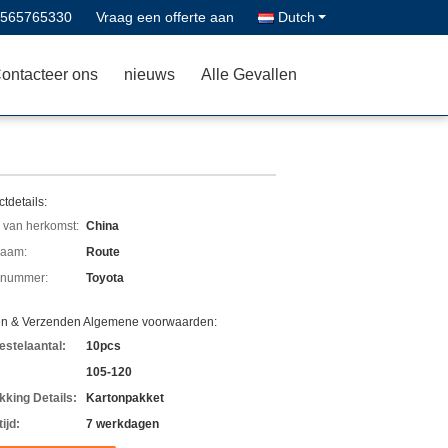
8565765330
Vraag een offerte aan
Dutch
ontacteer ons
nieuws
Alle Gevallen
tdetails:
 van herkomst:
China
aam:
Route
lnummer:
Toyota
en & Verzenden Algemene voorwaarden:
estelaantal:
10pcs
105-120
kking Details:
Kartonpakket
ijd:
7 werkdagen