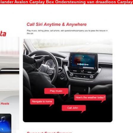
hlander Avalon Carplay Box Ondersteuning van draadloos Carplay