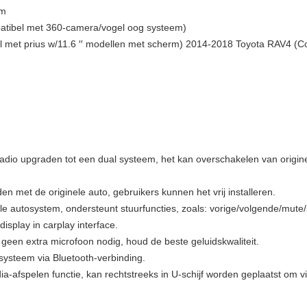
em
atibel met 360-camera/vogel oog systeem)
l met prius w/11.6 ′′ modellen met scherm) 2014-2018 Toyota RAV4 (Co
radio upgraden tot een dual systeem, het kan overschakelen van origin
en met de originele auto, gebruikers kunnen het vrij installeren.
ele autosystem, ondersteunt stuurfuncties, zoals: vorige/volgende/mut
display in carplay interface.
 geen extra microfoon nodig, houd de beste geluidskwaliteit.
-systeem via Bluetooth-verbinding.
-afspelen functie, kan rechtstreeks in U-schijf worden geplaatst om v