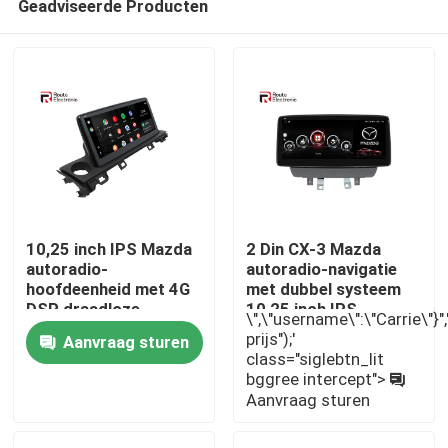
Geadviseerde Producten
10,25 inch IPS Mazda
2 Din CX-3 Mazda
autoradio-
autoradio-navigatie
hoofdeenheid met 4G
met dubbel systeem
DSP draadloze
10,25 inch IPS-
Thuis
\",\"username\":\"Carrie\"}",""
Carplay
scherm
prijs");'
Aanvraag sturen
class="siglebtn_lit
bggree intercept">
Producten
Aanvraag sturen
Over ons