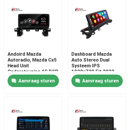
Fabrieksreis
Kwaliteitscontrole
Contacteer ons
Andoird Mazda
Dashboard Mazda
Autoradio, Mazda Cx5
Auto Stereo Dual
Head Unit
Systeem IPS
Ondersteuning 4G DSP
1920×720 Fit 2022
nieuws
360 Panorama
Mazda 6
Aanvraag sturen
Aanvraag sturen
Alle Gevallen
Vraag een offerte aan
Android Autoradio Stereo