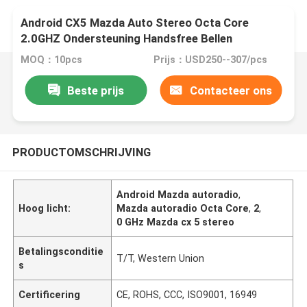
Android CX5 Mazda Auto Stereo Octa Core
2.0GHZ Ondersteuning Handsfree Bellen
MOQ：10pcs
Prijs：USD250--307/pcs
Beste prijs
Contacteer ons
PRODUCTOMSCHRIJVING
Android Mazda autoradio
,
Hoog licht:
Mazda autoradio Octa Core
,
2
,
0 GHz Mazda cx 5 stereo
Betalingsconditie
T/T, Western Union
s
Certificering
CE, ROHS, CCC, ISO9001, 16949