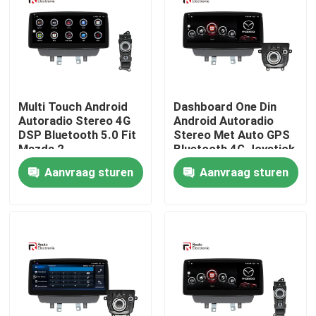
Fabrieksreis
Kwaliteitscontrole
Multi Touch Android
Dashboard One Din
Autoradio Stereo 4G
Android Autoradio
Contacteer ons
DSP Bluetooth 5.0 Fit
Stereo Met Auto GPS
Mazda 2
Bluetooth 4G Joystick
Aanvraag sturen
Aanvraag sturen
nieuws
Alle Gevallen
Vraag een offerte aan
Android Autoradio Stereo