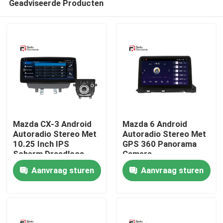
Geadviseerde Producten
Mazda CX-3 Android
Mazda 6 Android
Autoradio Stereo Met
Autoradio Stereo Met
10.25 Inch IPS
GPS 360 Panorama
Scherm Draadloos
Camera
Thuis
Carplay
Aanvraag sturen
Aanvraag sturen
Producten
Over ons