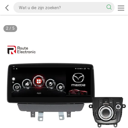
2
/
5