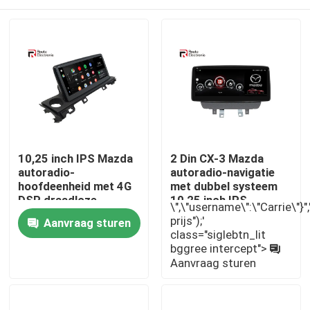
10,25 inch IPS Mazda
2 Din CX-3 Mazda
autoradio-
autoradio-navigatie
hoofdeenheid met 4G
met dubbel systeem
DSP draadloze
10,25 inch IPS-
\",\"username\":\"Carrie\"}",""
Carplay
scherm
Thuis
prijs");'
Aanvraag sturen
class="siglebtn_lit
bggree intercept">
Producten
Aanvraag sturen
Over ons