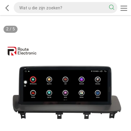
2
/
5