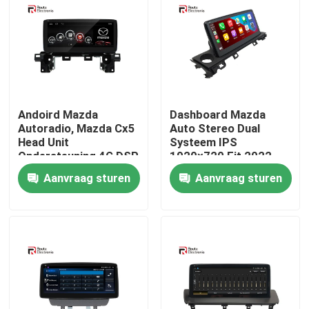
Fabrieksreis
Kwaliteitscontrole
Andoird Mazda
Dashboard Mazda
Contacteer ons
Autoradio, Mazda Cx5
Auto Stereo Dual
Head Unit
Systeem IPS
Ondersteuning 4G DSP
1920×720 Fit 2022
360 Panorama
Mazda 6
nieuws
Aanvraag sturen
Aanvraag sturen
Alle Gevallen
Vraag een offerte aan
Android Autoradio Stereo