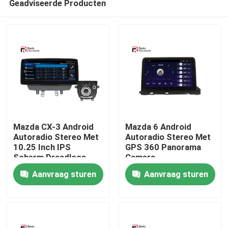
Geadviseerde Producten
Mazda CX-3 Android
Mazda 6 Android
Autoradio Stereo Met
Autoradio Stereo Met
10.25 Inch IPS
GPS 360 Panorama
Scherm Draadloos
Camera
Thuis
Carplay
Aanvraag sturen
Aanvraag sturen
Producten
Over ons