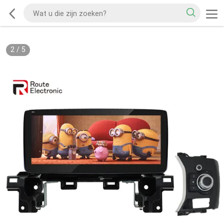
2
/
5