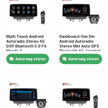
Fabrieksreis
Kwaliteitscontrole
Multi Touch Android
Dashboard One Din
Autoradio Stereo 4G
Android Autoradio
Contacteer ons
DSP Bluetooth 5.0 Fit
Stereo Met Auto GPS
Mazda 2
Bluetooth 4G Joystick
Aanvraag sturen
Aanvraag sturen
nieuws
Alle Gevallen
Vraag een offerte aan
Android Autoradio Stereo