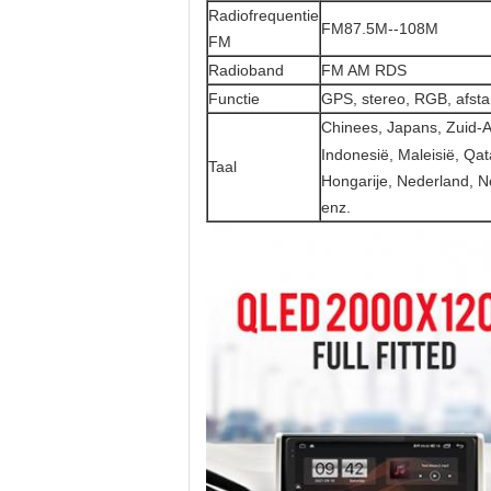
Radiofrequentie
FM87.5M--108M
FM
Radioband
FM AM RDS
Functie
GPS, stereo, RGB, afsta
Chinees, Japans, Zuid-Af
Indonesië, Maleisië, Qat
Taal
Hongarije, Nederland, N
enz.