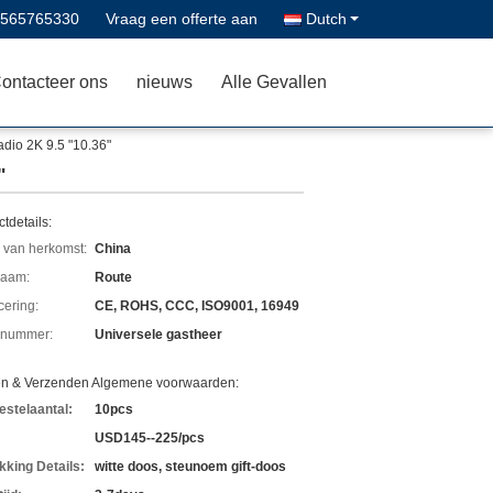
8565765330
Vraag een offerte aan
Dutch
ontacteer ons
nieuws
Alle Gevallen
dio 2K 9.5 "10.36"
"
tdetails:
 van herkomst:
China
aam:
Route
icering:
CE, ROHS, CCC, ISO9001, 16949
lnummer:
Universele gastheer
en & Verzenden Algemene voorwaarden:
estelaantal:
10pcs
USD145--225/pcs
kking Details:
witte doos, steunoem gift-doos