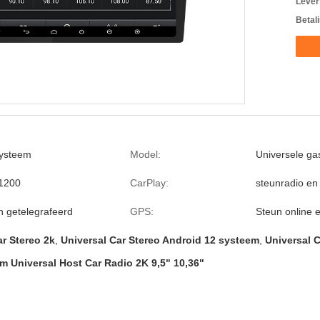
Levert
Betal
systeem
Model:
Universele ga
1200
CarPlay:
steunradio en
n getelegrafeerd
GPS:
Steun online e
ar Stereo 2k
,
Universal Car Stereo Android 12 systeem
,
Universal C
m Universal Host Car Radio 2K 9,5" 10,36"