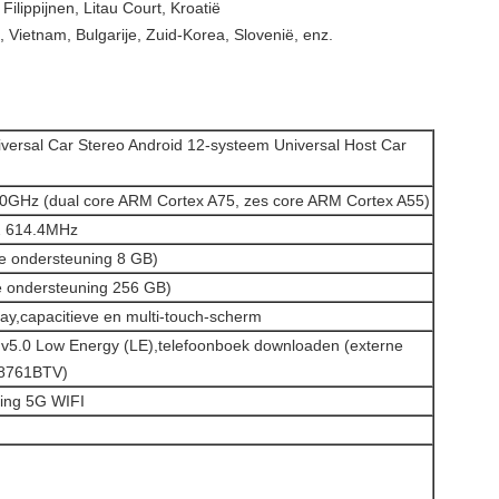
ilippijnen, Litau Court, Kroatië
Vietnam, Bulgarije, Zuid-Korea, Slovenië, enz.
versal Car Stereo Android 12-systeem Universal Host Car
.0GHz (dual core ARM Cortex A75, zes core ARM Cortex A55)
2 614.4MHz
 ondersteuning 8 GB)
ondersteuning 256 GB)
ay,
capacitieve en multi-touch-scherm
, v5.0 Low Energy (LE),telefoonboek downloaden (externe
k 8761BTV)
ning 5G WIFI