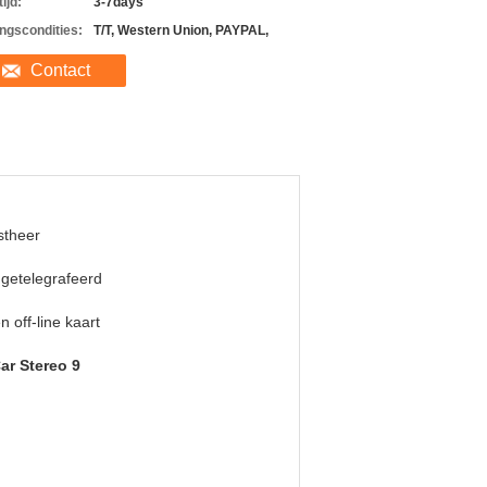
ijd:
3-7days
ingscondities:
T/T, Western Union, PAYPAL,
Contact
stheer
 getelegrafeerd
n off-line kaart
ar Stereo 9