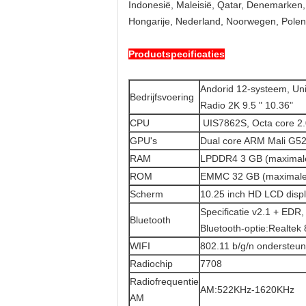
Indonesië, Maleisië, Qatar, Denemarken, F
Hongarije, Nederland, Noorwegen, Polen, 
Productspecificaties
Andorid 12-systeem, Uni
Bedrijfsvoering
Radio 2K 9.5 " 10.36"
CPU
UIS7862S, Octa core 2
GPU's
Dual core ARM Mali G5
RAM
LPDDR4 3 GB (maximale
ROM
EMMC 32 GB (maximale 
Scherm
10.25 inch HD LCD displ
Specificatie v2.1 + EDR
Bluetooth
Bluetooth-optie:Realte
WIFI
802.11 b/g/n ondersteu
Radiochip
7708
Radiofrequentie
AM:522KHz-1620KHz
AM