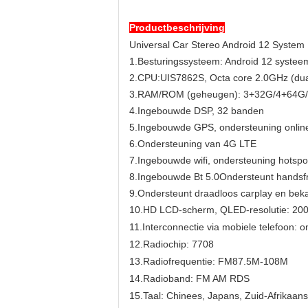
Productbeschrijving
Universal Car Stereo Android 12 System 
1.
Besturingssysteem: Android 12 systee
2.
CPU:UIS7862S, Octa core 2.0GHz (dua
3.
RAM/ROM (geheugen): 3+32G/4+64G
4.
Ingebouwde DSP, 32 banden
5.
Ingebouwde GPS, ondersteuning online 
6.
Ondersteuning van 4G LTE
7.
Ingebouwde wifi, ondersteuning hotspo
8.
Ingebouwde Bt 5.0Ondersteunt handsfre
9.
Ondersteunt draadloos carplay en bek
10.
HD LCD-scherm, QLED-resolutie: 20
11.
Interconnectie via mobiele telefoon: 
12.
Radiochip: 7708
13.
Radiofrequentie: FM87.5M-108M
14.
Radioband: FM AM RDS
15.
Taal: Chinees, Japans, Zuid-Afrikaans,