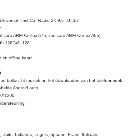
Universal Host Car Radio 2K 9,5" 10,36"
m
l core ARM Cortex A75, zes core ARM Cortex A55)
/6+128G/8+128
en offline kaart
t
e bellen, bt muziek en het downloaden van het telefoonboek.
abelde Android auto
00*1200
ondersteuning
 Duits, Estlands, Engels, Spaans, Frans, Italiaans