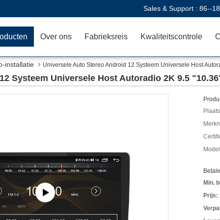
Sales & Support :
86--1
oducten
Over ons
Fabrieksreis
Kwaliteitscontrole
C
-installatie
Universele Auto Stereo Android 12 Systeem Universele Host Autora
12 Systeem Universele Host Autoradio 2K 9.5 "10.36
Produc
Plaats
Merkn
Certif
Mode
Betal
Min. b
Prijs:
Verpa