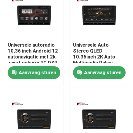
Fabrieksreis
Kwaliteitscontrole
Universele autoradio
Universele Auto
10,36 inch Android 12
Stereo QLED
Contacteer ons
autonavigatie met 2k
10.36inch 2K Auto
zwart scherm 4G DSP
Multimedia Palyer
Ondersteuning 4G DSP
Aanvraag sturen
Aanvraag sturen
nieuws
Ingebouwde 360 ​​Bird
View Systeem
Alle Gevallen
Vraag een offerte aan
Android Autoradio Stereo