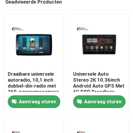
Geadviseerde Producten
Draaibare universele
Universele Auto
autoradio, 10,1 inch
Stereo 2K 10.36inch
dubbel-din-radio met
Android Auto GPS Met
360-panoramacamera
4G DSP Draadloze
Thuis
Carplay Auto
Aanvraag sturen
Aanvraag sturen
Multimedia
Producten
Over ons