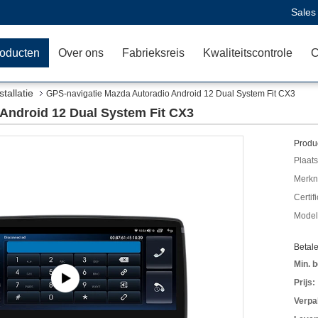
Sales
oducten
Over ons
Fabrieksreis
Kwaliteitscontrole
C
tallatie
GPS-navigatie Mazda Autoradio Android 12 Dual System Fit CX3
Android 12 Dual System Fit CX3
Produc
Plaats
Merkn
Certif
Mode
Betal
Min. b
Prijs:
Verpa