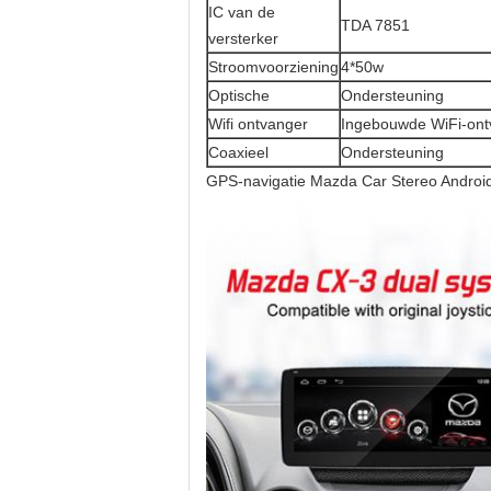
IC van de
TDA 7851
versterker
Stroomvoorziening
4*50w
Optische
Ondersteuning
Wifi ontvanger
Ingebouwde WiFi-ont
Coaxieel
Ondersteuning
GPS-navigatie Mazda Car Stereo Androi