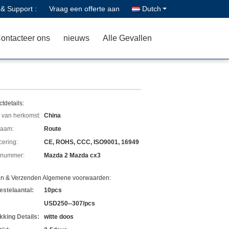
 & Support :
Vraag een offerte aan
Dutch
ontacteer ons
nieuws
Alle Gevallen
tdetails:
 van herkomst:
China
aam:
Route
icering:
CE, ROHS, CCC, ISO9001, 16949
lnummer:
Mazda 2 Mazda cx3
en & Verzenden Algemene voorwaarden:
estelaantal:
10pcs
USD250--307/pcs
kking Details:
witte doos