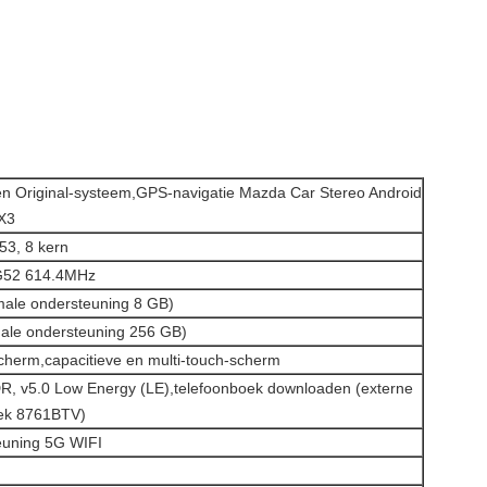
n Original-systeem,
GPS-navigatie Mazda Car Stereo Android
CX3
53, 8 kern
 G52 614.4MHz
ale ondersteuning 8 GB)
le ondersteuning 256 GB)
cherm,
capacitieve en multi-touch-scherm
EDR, v5.0 Low Energy (LE),telefoonboek downloaden (externe
tek 8761BTV)
euning 5G WIFI