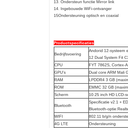
13. Ondersteun functie Mirror link
14. Ingebouwde WiFi-ontvanger
15Ondersteuning optisch en coaxial
Productspecificaties
Andorid 12-systeem e
Bedrijfsvoering
12 Dual System Fit 
CPU
FYT 7862S, Cortex-A
GPU's
Dual core ARM Mali
RAM
LPDDR4 3 GB (maxim
ROM
EMMC 32 GB (maxima
Scherm
10.25 inch HD LCD-s
Specificatie v2.1 + 
Bluetooth
Bluetooth-optie:Real
WIFI
802.11 b/g/n onderst
4G LTE
Ondersteuning