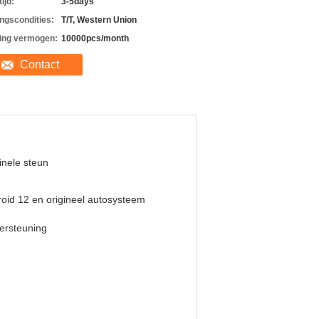
ijd:
3-5days
ingscondities:
T/T, Western Union
ing vermogen:
10000pcs/month
Contact
inele steun
oid 12 en origineel autosysteem
ersteuning