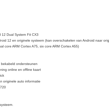
d 12 Dual System Fit CX3
roid 12 en originele systeem (kan overschakelen van Android naar ori
al core ARM Cortex A75, six core ARM Cortex A55)
en bekabeld ondersteunen
ng online en offline kaart
ick
 originele auto informatie
*720
 systeem.