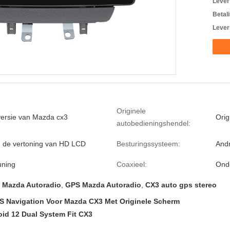
Levert
Betal
Lever
Originele
ersie van Mazda cx3
Orig
autobedieningshendel:
 de vertoning van HD LCD
Besturingssysteem:
Andr
uning
Coaxieel:
Ond
e Mazda Autoradio
,
GPS Mazda Autoradio
,
CX3 auto gps stereo
S Navigation Voor Mazda CX3 Met Originele Scherm
id 12 Dual System Fit CX3