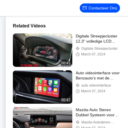
Contacteer Ons
Related Videos
Digitale Streepjecluster
12,3“ volledige LCD
gebruiksklare
Digitale Streepjecluster
beeldschermresolutie
March 07, 2024
1920*720
00:41
Auto videointerface voor
Benzauto's met de
originele BECKER
auto videointerface
gebruiksklare steun van
March 07, 2024
het navigatiesysteem
wirel
00:47
Mazda-Auto Stereo
Dubbel Systeem voor
het Originele Thema
Mazda-Autostereo-
Draadloze Carplay van
installatie