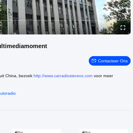
multimediamoment
Contacteer Ons
 uit China, bezoek
http://www.carradiostereos.com
voor meer
autoradio