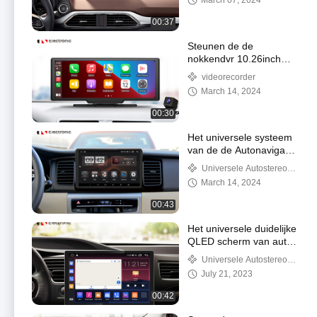
March 07, 2024
Mazda CX9
00:37
Steunen de de
nokkendvr 10.26inch
draagbare navigatie van
videorecorder
het autostreepje voor
March 14, 2024
auto en de vrachtwagen
voor en achter dubbele
00:30
camera
Het universele systeem
van de de Autonavigatie
van auto stereoandroid
Universele Autostereo-
met volledige geschikte
installatie
March 14, 2024
zwarte
beeldschermresolutie
00:43
2000*1200 w
Het universele duidelijke
QLED scherm van auto
stereoandroid 12.95inch
Universele Autostereo-
HD ultra met 4G DSP
installatie
July 21, 2023
draadloze Carplay en A
00:42